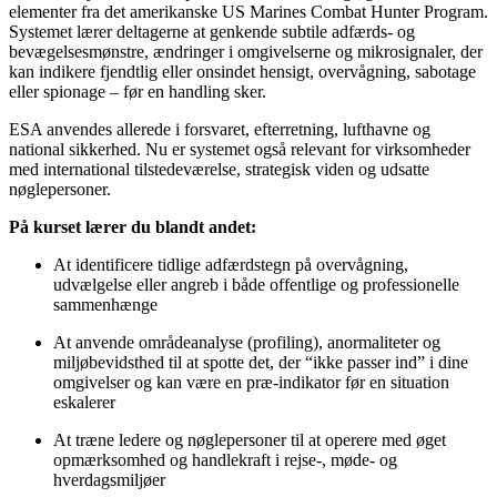
elementer fra det amerikanske US Marines Combat Hunter Program.
Systemet lærer deltagerne at genkende subtile adfærds- og
bevægelsesmønstre, ændringer i omgivelserne og mikrosignaler, der
kan indikere fjendtlig eller onsindet hensigt, overvågning, sabotage
eller spionage – før en handling sker.
ESA anvendes allerede i forsvaret, efterretning, lufthavne og
national sikkerhed. Nu er systemet også relevant for virksomheder
med international tilstedeværelse, strategisk viden og udsatte
nøglepersoner.
På kurset lærer du blandt andet:
At identificere tidlige adfærdstegn på overvågning,
udvælgelse eller angreb i både offentlige og professionelle
sammenhænge
At anvende områdeanalyse (profiling), anormaliteter og
miljøbevidsthed til at spotte det, der “ikke passer ind” i dine
omgivelser og kan være en præ-indikator før en situation
eskalerer
At træne ledere og nøglepersoner til at operere med øget
opmærksomhed og handlekraft i rejse-, møde- og
hverdagsmiljøer