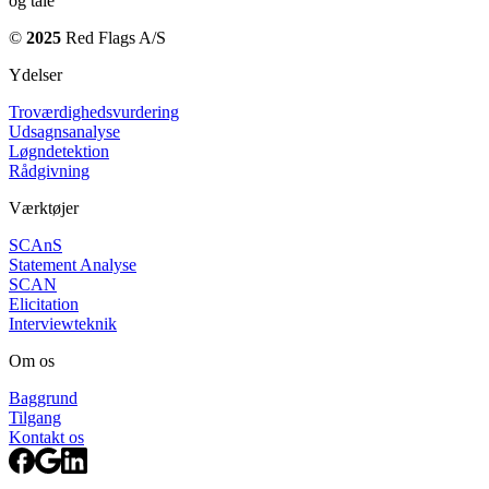
og tale
©
2025
Red Flags A/S
Ydelser
Troværdighedsvurdering
Udsagnsanalyse
Løgndetektion
Rådgivning
Værktøjer
SCAnS
Statement Analyse
SCAN
Elicitation
Interviewteknik
Om os
Baggrund
Tilgang
Kontakt os