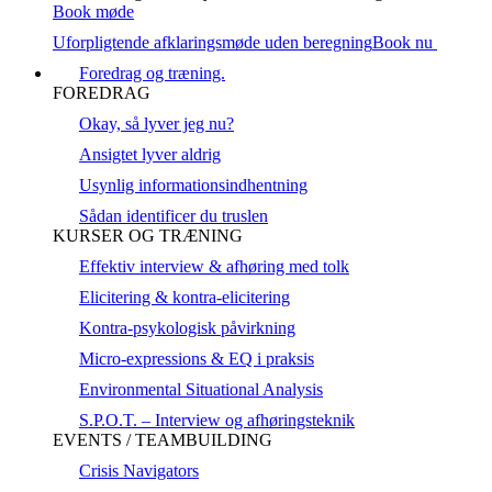
Book møde
Uforpligtende afklaringsmøde uden beregning
Book nu
Foredrag og træning.
FOREDRAG
Okay, så lyver jeg nu?
Ansigtet lyver aldrig
Usynlig informationsindhentning
Sådan identificer du truslen
KURSER OG TRÆNING
Effektiv interview & afhøring med tolk
Elicitering & kontra-elicitering
Kontra-psykologisk påvirkning
Micro-expressions & EQ i praksis
Environmental Situational Analysis
S.P.O.T. – Interview og afhøringsteknik
EVENTS / TEAMBUILDING
Crisis Navigators