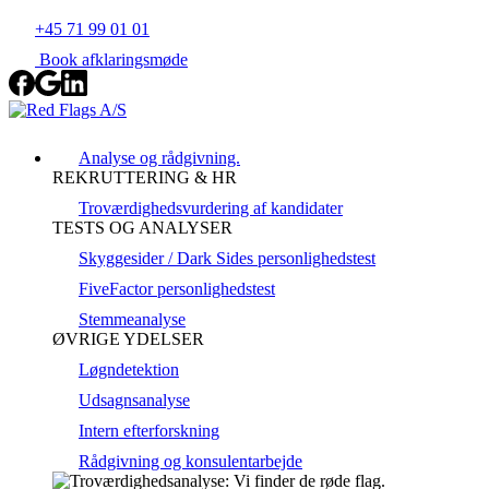
+45 71 99 01 01
Book afklaringsmøde
Analyse og rådgivning.
REKRUTTERING & HR
Troværdighedsvurdering af kandidater
TESTS OG ANALYSER
Skyggesider / Dark Sides personlighedstest
FiveFactor personlighedstest
Stemmeanalyse
ØVRIGE YDELSER
Løgndetektion
Udsagnsanalyse
Intern efterforskning
Rådgivning og konsulentarbejde