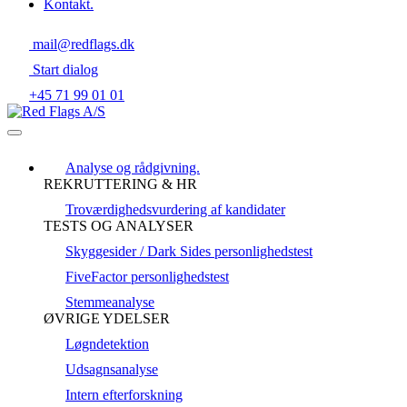
Kontakt.
mail@redflags.dk
Start dialog
+45 71 99 01 01
Analyse og rådgivning.
REKRUTTERING & HR
Troværdighedsvurdering af kandidater
TESTS OG ANALYSER
Skyggesider / Dark Sides personlighedstest
FiveFactor personlighedstest
Stemmeanalyse
ØVRIGE YDELSER
Løgndetektion
Udsagnsanalyse
Intern efterforskning